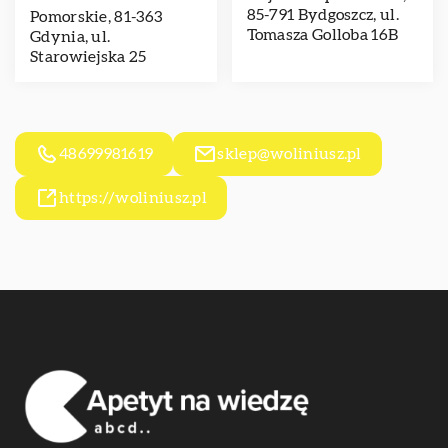
85-791 Bydgoszcz, ul.
Pomorskie, 81-363
Tomasza Golloba 16B
Gdynia, ul.
Starowiejska 25
48699981619
sklep@woliniusz.pl
https://woliniusz.pl