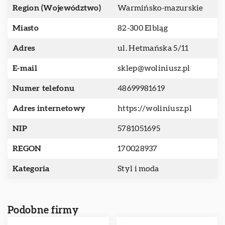
Region (Województwo)
Warmińsko-mazurskie
Miasto
82-300 Elbląg
Adres
ul. Hetmańska 5/11
E-mail
sklep@woliniusz.pl
Numer telefonu
48699981619
Adres internetowy
https://woliniusz.pl
NIP
5781051695
REGON
170028937
Kategoria
Styl i moda
Podobne firmy