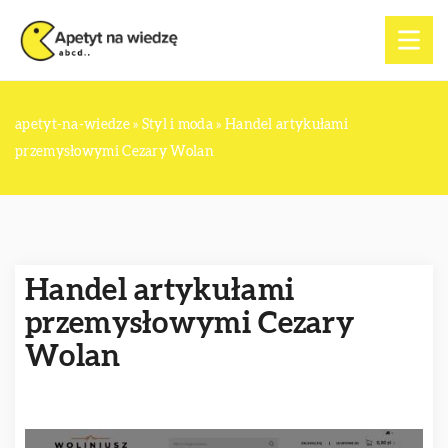
apetyt-na-wiedze
»
Styl i moda
»
Handel artykułami
przemysłowymi Cezary Wolan
Handel artykułami
przemysłowymi Cezary
Wolan