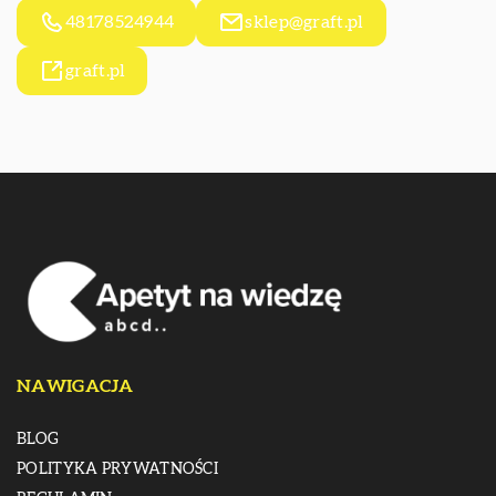
48178524944
sklep@graft.pl
graft.pl
NAWIGACJA
BLOG
POLITYKA PRYWATNOŚCI