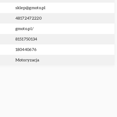
sklep@gmoto.pl
48172472220
gmoto.pl/
8151750134
180440676
Motoryzacja