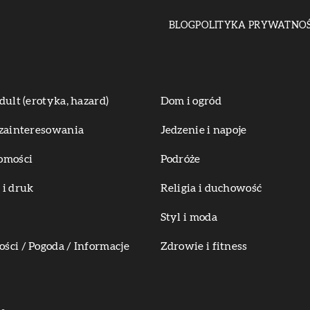
BLOG
POLITYKA PRYWATNOŚ
dult (erotyka, hazard)
Dom i ogród
zainteresowania
Jedzenie i napoje
omości
Podróże
i druk
Religia i duchowość
Styl i moda
ci / Pogoda / Informacje
Zdrowie i fitness