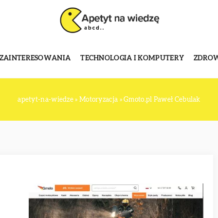
 ZAINTERESOWANIA
TECHNOLOGIA I KOMPUTERY
ZDROWI
apetyt-na-wiedze
»
Motoryzacja
»
Gmoto.pl Paweł Cebulak