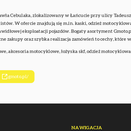
wła Cebulaka, zlokalizowany w Łańcucie przy ulicy Tadeusza 
stów. W ofercie znajdują się m.in. kaski, odzież motocyklo
rawidłowej eksploatacji pojazdów. Bogaty asortyment Gmoto.p
zne zakupy oraz szybka realizacja zamówień to cechy, które w
owe, akcesoria motocyklowe,
łożyska skf
, odzież motocyklowa
gmoto.pl/
NAWIGACJA