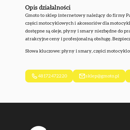
Opis działalności
Gmoto to sklep internetowy należący do firmy Pa
części motocyklowych i akcesoriów dla motocykli
dostępne są oleje, płyny i smary niezbędne do p
atrakcyjne ceny i profesjonalną obsługę. Bezpiec
Słowa kluczowe: płyny i smary, części motocykl
48172472220
sklep@gmoto.pl