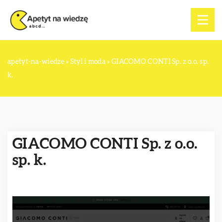
apetyt-na-wiedze
»
Styl i moda
»
GIACOMO CONTI Sp. z o.o. sp.
k.
GIACOMO CONTI Sp. z o.o.
sp. k.