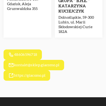
GRUPA ” B.H.E. ”
Gdańsk, Aleja
KATARZYNA
Grunwaldzka 355
KUCIEJCZYK
Dolnośląskie, 59-300
Lubin, ul. Marii
Skłodowskiej-Curie
182A
48606596718
kontakt@sklep.giacomo.pl
https://giacomo.pl