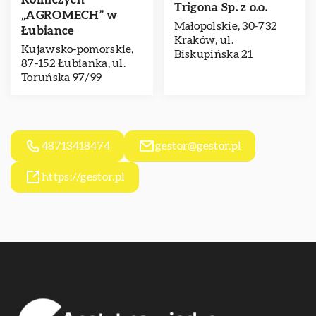
Trigona Sp. z o.o.
„AGROMECH” w
Małopolskie, 30-732
Łubiance
Kraków, ul.
Kujawsko-pomorskie,
Biskupińska 21
87-152 Łubianka, ul.
Toruńska 97/99
48713418474
gestor@gestor.pl
https://gestor.pl