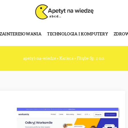
 ZAINTERESOWANIA
TECHNOLOGIA I KOMPUTERY
ZDROWI
apetyt-na-wiedze
»
Kariera
»
Fitqbe Sp. z o.o.