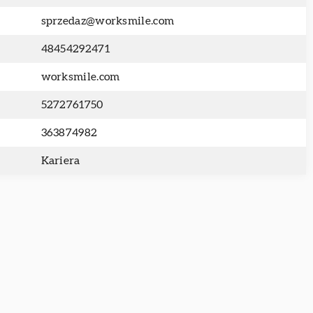
sprzedaz@worksmile.com
48454292471
worksmile.com
5272761750
363874982
Kariera