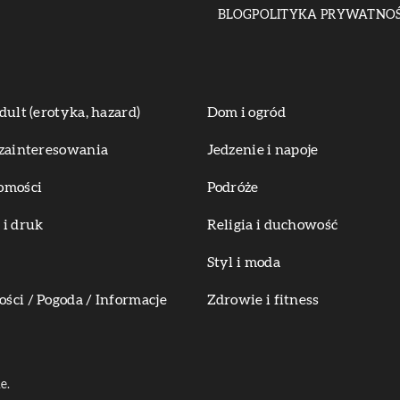
BLOG
POLITYKA PRYWATNOŚ
dult (erotyka, hazard)
Dom i ogród
zainteresowania
Jedzenie i napoje
omości
Podróże
i druk
Religia i duchowość
Styl i moda
ci / Pogoda / Informacje
Zdrowie i fitness
e.