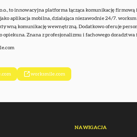
 o.o., to innowacyjna platforma łącząca komunikację firmową
jako aplikacja mobilna, działająca niezawodnie 24/7. works
ktywną komunikację wewnętrzną. Dodatkowo oferuje personal
opiekuna. Znana z profesjonalizmu i fachowego doradztwa f
le.com
e.com
worksmile.com
NAWIGACJA