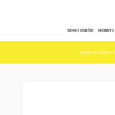
DOM I OGRÓD
HOBBY I
apetyt-na-wiedze
»
S