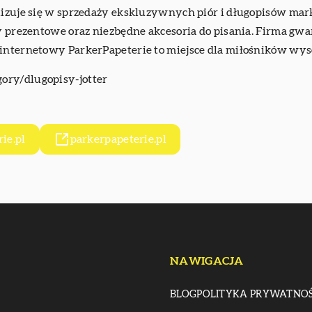
lizuje się w sprzedaży ekskluzywnych piór i długopisów marki
wy prezentowe oraz niezbędne akcesoria do pisania. Firma gw
 internetowy ParkerPapeterie to miejsce dla miłośników wys
gory/dlugopisy-jotter
ie.pl
parkerpapeterie.pl
NAWIGACJA
BLOG
POLITYKA PRYWATNOŚ