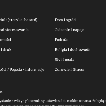
dult (erotyka, hazard)
Dom i ogród
zainteresowania
Jedzenie i napoje
omości
Podróże
i druk
Religia i duchowość
Styl i moda
ci / Pogoda / Informacje
Zdrowie i fitness
e.
zystanie z witryny bez zmiany ustawień dot. cookies oznacza, że bę