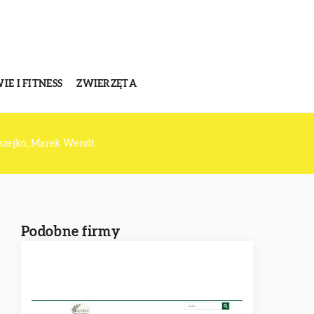
E I FITNESS
ZWIERZĘTA
yszejko, Marek Wendt
Podobne firmy