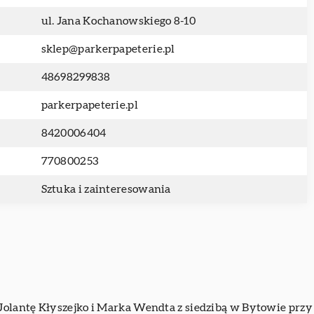
ul. Jana Kochanowskiego 8-10
sklep@parkerpapeterie.pl
48698299838
parkerpapeterie.pl
8420006404
770800253
Sztuka i zainteresowania
olantę Kłyszejko i Marka Wendta z siedzibą w Bytowie przy 