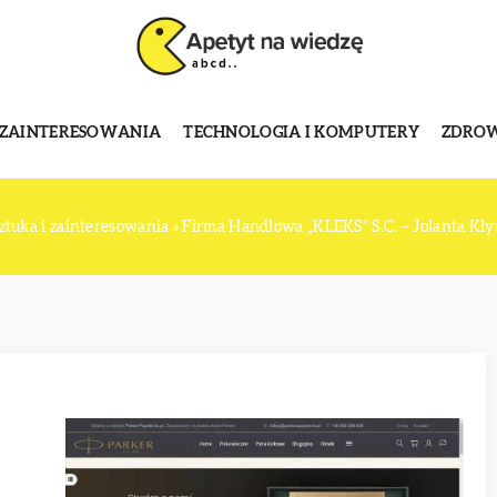
 ZAINTERESOWANIA
TECHNOLOGIA I KOMPUTERY
ZDROWI
ztuka i zainteresowania
»
Firma Handlowa „KLEKS” S.C. – Jolanta Kł