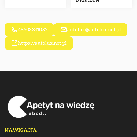
1/Klatka A
48508331082
autolux@autolux.net.pl
https://autolux.net.pl
NAWIGACJA