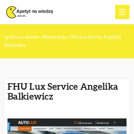
apetyt-na-wiedze
»
Motoryzacja
»
FHU Lux Service Angelika
Balkiewicz
FHU Lux Service Angelika
Balkiewicz