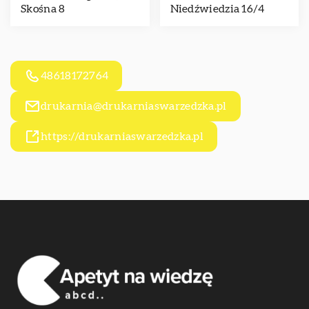
Skośna 8
Niedźwiedzia 16/4
48618172764
drukarnia@drukarniaswarzedzka.pl
https://drukarniaswarzedzka.pl