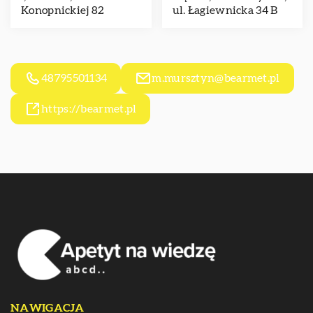
Konopnickiej 82
ul. Łagiewnicka 34 B
48795501134
m.mursztyn@bearmet.pl
https://bearmet.pl
NAWIGACJA