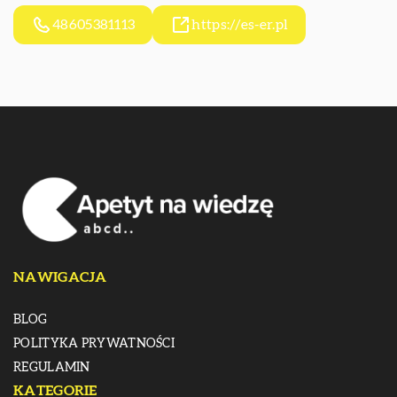
48605381113
https://es-er.pl
NAWIGACJA
BLOG
POLITYKA PRYWATNOŚCI
REGULAMIN
KATEGORIE