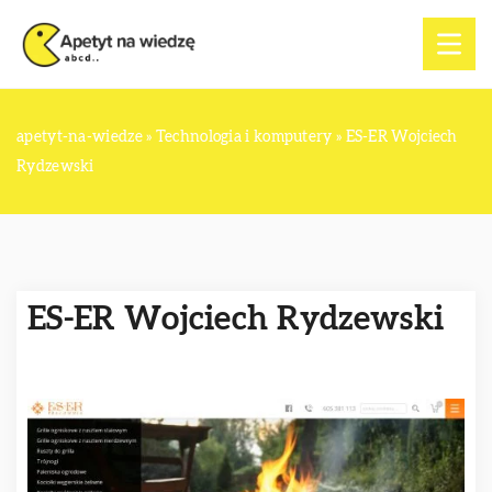
apetyt-na-wiedze
»
Technologia i komputery
»
ES-ER Wojciech
Rydzewski
ES-ER Wojciech Rydzewski