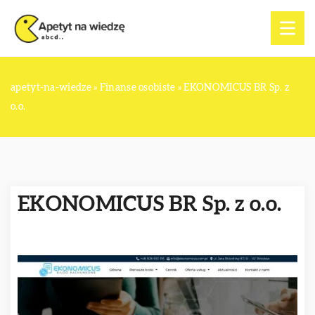
apetyt-na-wiedze
»
Finanse osobiste
»
EKONOMICUS BR Sp. z
o.o.
EKONOMICUS BR Sp. z o.o.