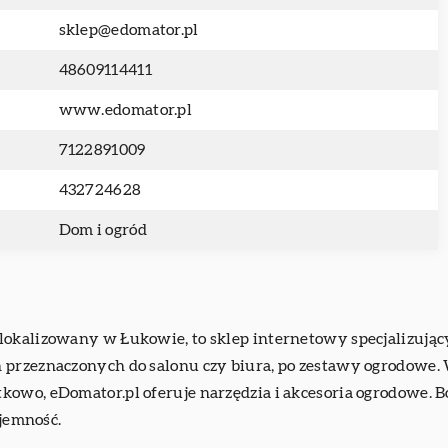
sklep@edomator.pl
48609114411
www.edomator.pl
7122891009
432724628
Dom i ogród
lokalizowany w Łukowie, to sklep internetowy specjalizując
 przeznaczonych do salonu czy biura, po zestawy ogrodowe.
kowo, eDomator.pl oferuje narzędzia i akcesoria ogrodowe.
yjemność.