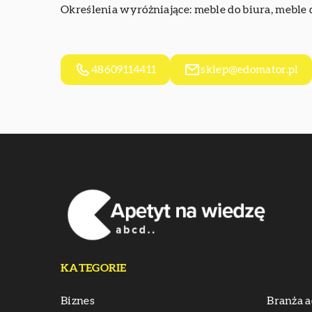
Określenia wyróżniające: meble do biura, meble
48609114411
sklep@edomator.pl
KATEGORIE
Biznes
Branża a