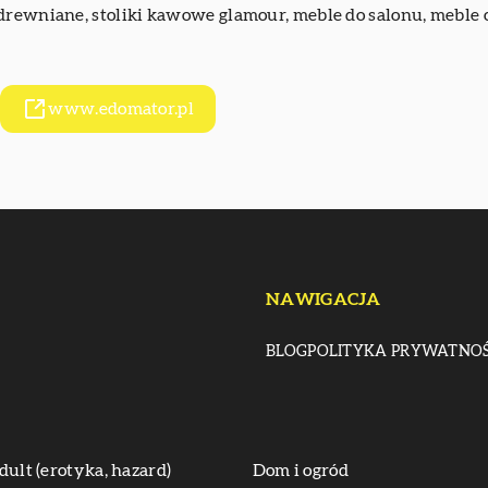
 drewniane,
stoliki kawowe glamour
, meble do salonu, meble
www.edomator.pl
NAWIGACJA
BLOG
POLITYKA PRYWATNOŚ
dult (erotyka, hazard)
Dom i ogród