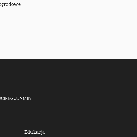
 ogrodowe
CI
REGULAMIN
Edukacja