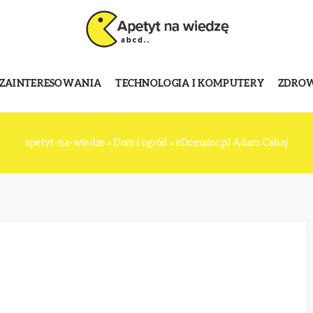
 ZAINTERESOWANIA
TECHNOLOGIA I KOMPUTERY
ZDROWI
apetyt-na-wiedze
»
Dom i ogród
»
eDomator.pl Adam Cabaj