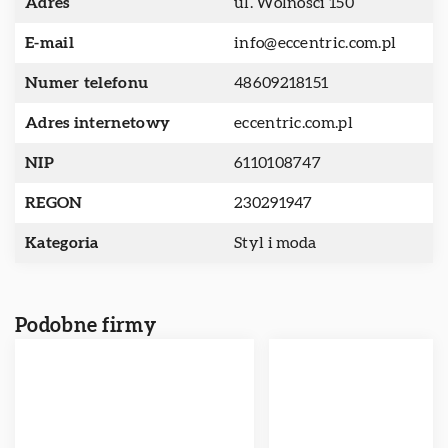
Adres
ul. Wolności 150
E-mail
info@eccentric.com.pl
Numer telefonu
48609218151
Adres internetowy
eccentric.com.pl
NIP
6110108747
REGON
230291947
Kategoria
Styl i moda
Podobne firmy