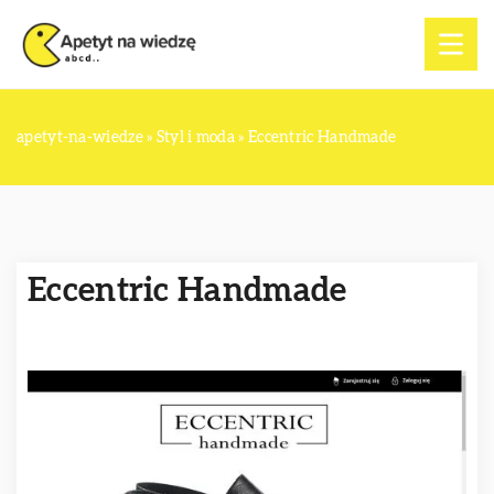
apetyt-na-wiedze
»
Styl i moda
»
Eccentric Handmade
Eccentric Handmade