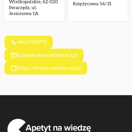
Wielkopolskie, 62-020
Księżycowa 54/31
Swarzędz, ul.
Jesionowa 1A
48667089775
info@drukarniadekoracji.pl
https://drukarniadekoracji.pl