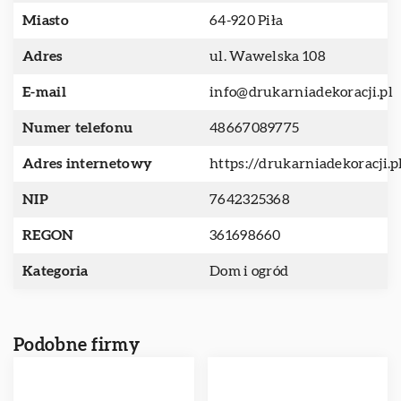
Miasto
64-920 Piła
Adres
ul. Wawelska 108
E-mail
info@drukarniadekoracji.pl
Numer telefonu
48667089775
Adres internetowy
https://drukarniadekoracji.p
NIP
7642325368
REGON
361698660
Kategoria
Dom i ogród
Podobne firmy