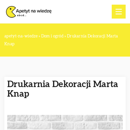
apetyt-na-wiedze
»
Dom i ogród
»
Drukarnia Dekoracji Marta
Knap
Drukarnia Dekoracji Marta
Knap