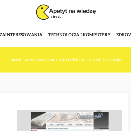
 ZAINTERESOWANIA
TECHNOLOGIA I KOMPUTERY
ZDROWI
apetyt-na-wiedze
»
Dom i ogród
»
Dreamland Jan Ciszewski