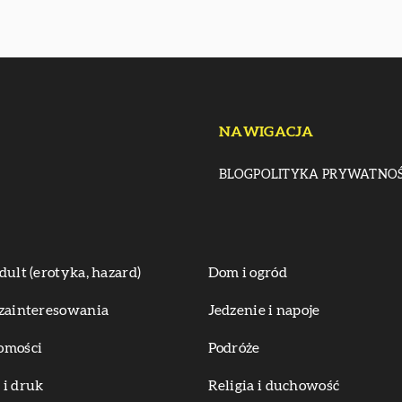
NAWIGACJA
BLOG
POLITYKA PRYWATNOŚ
dult (erotyka, hazard)
Dom i ogród
zainteresowania
Jedzenie i napoje
omości
Podróże
i druk
Religia i duchowość