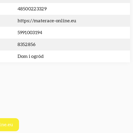
48500223329
https://materace-online.eu
5991003194
8352856
Dom i ogród
ine.eu