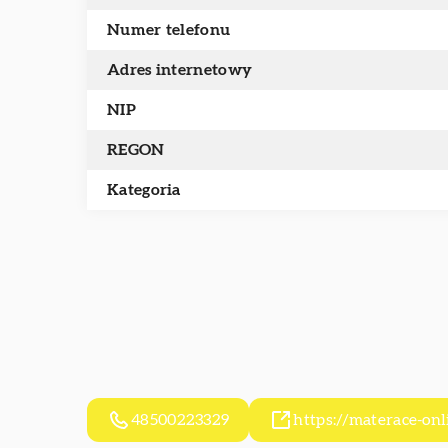
Numer telefonu
Adres internetowy
NIP
REGON
Kategoria
48500223329
https://materace-onl