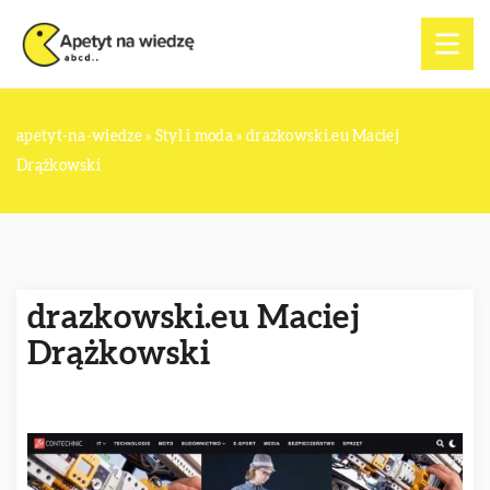
apetyt-na-wiedze
»
Styl i moda
»
drazkowski.eu Maciej
Drążkowski
drazkowski.eu Maciej
Drążkowski