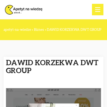
apetyt-na-wiedze
»
Biznes
»
DAWID KORZEKWA DWT GROUP
DAWID KORZEKWA DWT
GROUP