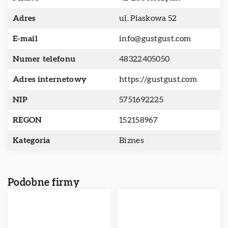
Adres
ul. Piaskowa 52
E-mail
info@gustgust.com
Numer telefonu
48322405050
Adres internetowy
https://gustgust.com
NIP
5751692225
REGON
152158967
Kategoria
Biznes
Podobne firmy