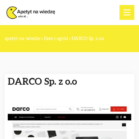
apetyt-na-wiedze
»
Dom i ogród
»
DARCO Sp. z o.o
DARCO Sp. z o.o