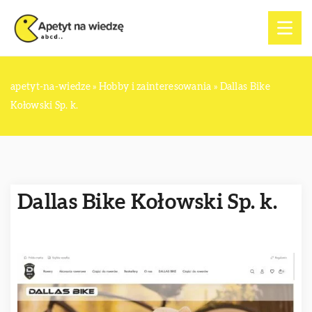
apetyt-na-wiedze
»
Hobby i zainteresowania
»
Dallas Bike
Kołowski Sp. k.
Dallas Bike Kołowski Sp. k.