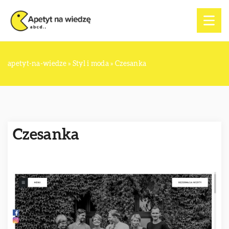
apetyt-na-wiedze
»
Styl i moda
»
Czesanka
Czesanka