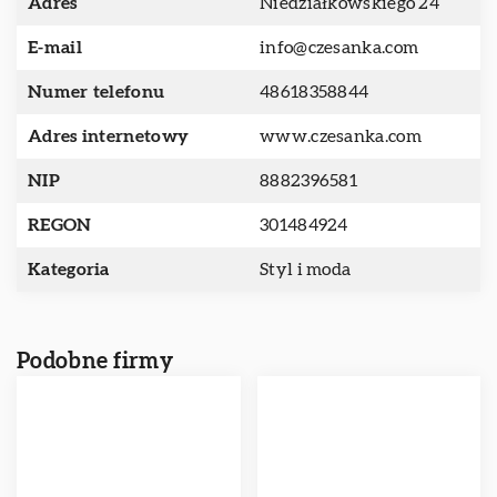
Adres
Niedziałkowskiego 24
E-mail
info@czesanka.com
Numer telefonu
48618358844
Adres internetowy
www.czesanka.com
NIP
8882396581
REGON
301484924
Kategoria
Styl i moda
Podobne firmy