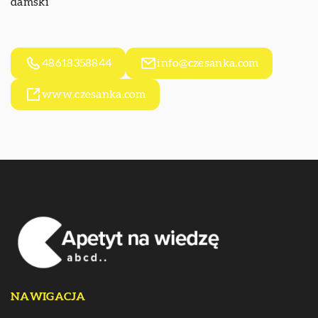
damski
48618358844
info@czesanka.com
www.czesanka.com
NAWIGACJA