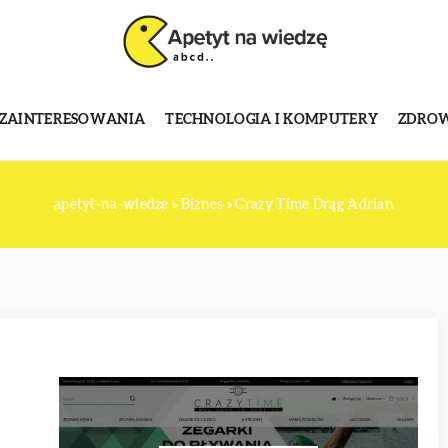
 ZAINTERESOWANIA
TECHNOLOGIA I KOMPUTERY
ZDROWI
apetyt-na-wiedze
»
Biznes
»
Crazy Time Drąg Adrian