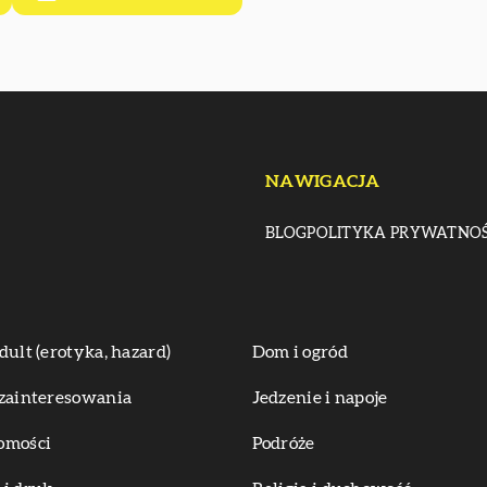
NAWIGACJA
BLOG
POLITYKA PRYWATNOŚ
dult (erotyka, hazard)
Dom i ogród
zainteresowania
Jedzenie i napoje
omości
Podróże