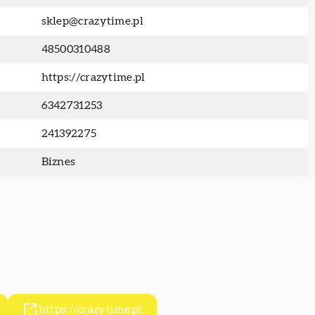
sklep@crazytime.pl
48500310488
https://crazytime.pl
6342731253
241392275
Biznes
https://crazytime.pl