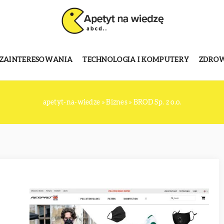
 ZAINTERESOWANIA
TECHNOLOGIA I KOMPUTERY
ZDROWI
apetyt-na-wiedze
»
Biznes
»
BROD Sp. z o.o.