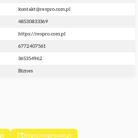
kontakt@respro.com.pl
48530833369
https://respro.com.pl
6772407561
365354962
Biznes
pl
https://respro.com.pl