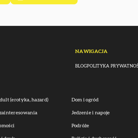
NAWIGACJA
BLOG
POLITYKA PRYWATNOŚ
dult (erotyka, hazard)
Dom i ogród
zainteresowania
Jedzenie i napoje
omości
Podróże