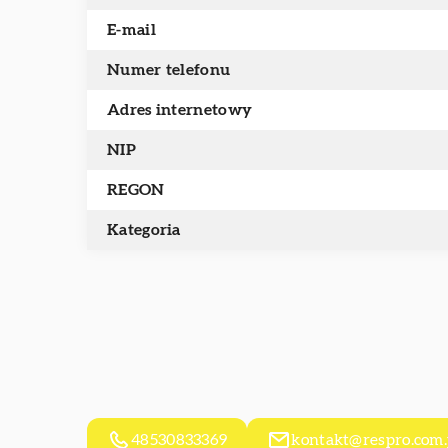
E-mail
Numer telefonu
Adres internetowy
NIP
REGON
Kategoria
48530833369
kontakt@respro.com.