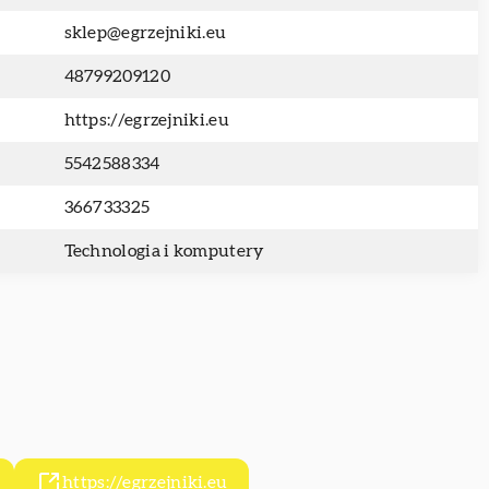
sklep@egrzejniki.eu
48799209120
https://egrzejniki.eu
5542588334
366733325
Technologia i komputery
https://egrzejniki.eu