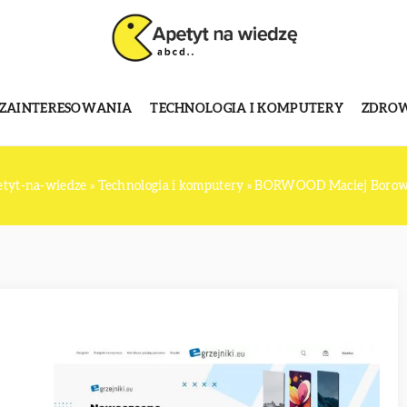
 ZAINTERESOWANIA
TECHNOLOGIA I KOMPUTERY
ZDROWI
etyt-na-wiedze
»
Technologia i komputery
»
BORWOOD Maciej Borow