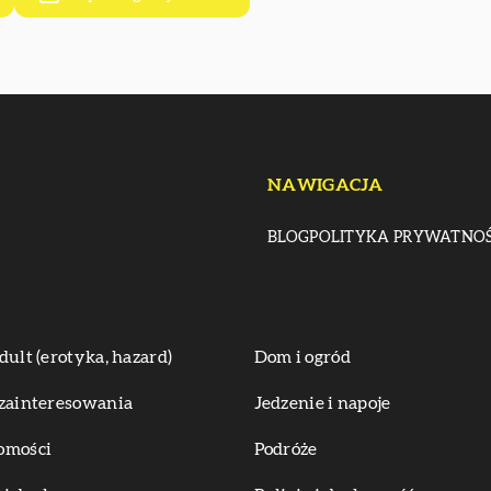
NAWIGACJA
BLOG
POLITYKA PRYWATNOŚ
dult (erotyka, hazard)
Dom i ogród
zainteresowania
Jedzenie i napoje
omości
Podróże