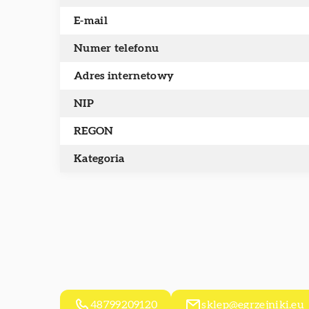
E-mail
Numer telefonu
Adres internetowy
NIP
REGON
Kategoria
48799209120
sklep@egrzejniki.eu