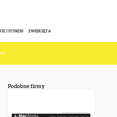
E I FITNESS
ZWIERZĘTA
icz
Podobne firmy