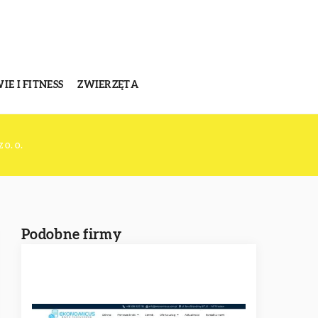
E I FITNESS
ZWIERZĘTA
o. o.
Podobne firmy