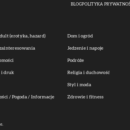
BLOG
POLITYKA PRYWATNOŚ
dult (erotyka, hazard)
Dom i ogród
zainteresowania
Jedzenie i napoje
omości
Podróże
i druk
Religia i duchowość
Styl i moda
ci / Pogoda / Informacje
Zdrowie i fitness
e.