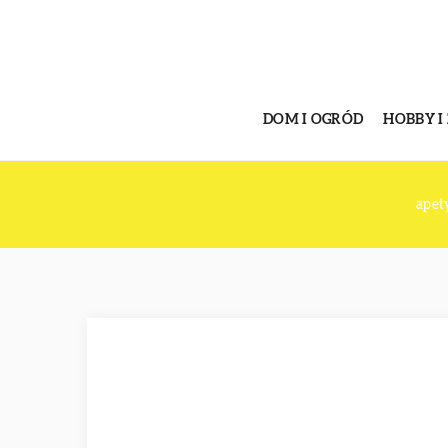
DOM I OGRÓD
HOBBY I
apet