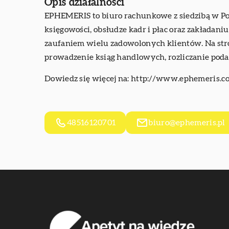
Opis działalności
EPHEMERIS to biuro rachunkowe z siedzibą w Pozn
księgowości, obsłudze kadr i płac oraz zakładan
zaufaniem wielu zadowolonych klientów. Na stro
prowadzenie ksiąg handlowych, rozliczanie pod
Dowiedz się więcej na:
http://www.ephemeris.co
48516120701
biuro@ephemeris.pl