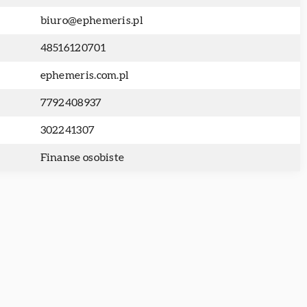
biuro@ephemeris.pl
48516120701
ephemeris.com.pl
7792408937
302241307
Finanse osobiste