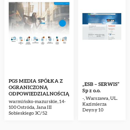
PGS MEDIA SPÓŁKA Z
„ESB – SERWIS”
OGRANICZONĄ
Sp z o.o.
ODPOWIEDZIALNOŚCIĄ
-, Warszawa, UL.
warmińsko-mazurskie, 14-
Kazimierza
100 Ostróda, Jana III
Deyny 10
Sobieskiego 3C/52