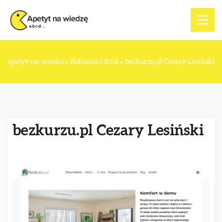
apetyt-na-wiedze
»
Reklama i druk
»
bezkurzu.pl Cezary Lesiński
bezkurzu.pl Cezary Lesiński