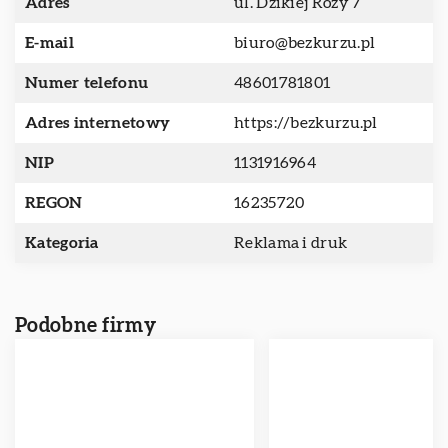
Adres
ul. Dzikiej Róży 7
E-mail
biuro@bezkurzu.pl
Numer telefonu
48601781801
Adres internetowy
https://bezkurzu.pl
NIP
1131916964
REGON
16235720
Kategoria
Reklama i druk
Podobne firmy