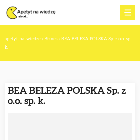
apetyt-na-wiedze
»
Biznes
»
BEA BELEZA POLSKA Sp. z o.o. sp.
k.
BEA BELEZA POLSKA Sp. z
o.o. sp. k.