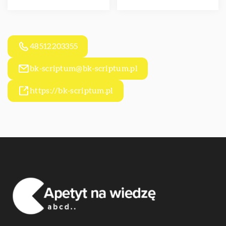
48512203355
bk-scriptum@bk-scriptum.pl
https://bk-scriptum.pl