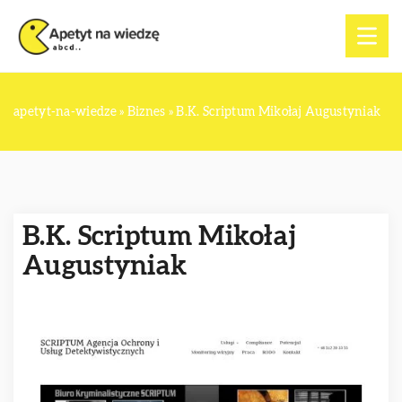
apetyt-na-wiedze
»
Biznes
»
B.K. Scriptum Mikołaj Augustyniak
B.K. Scriptum Mikołaj
Augustyniak