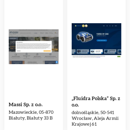
„Fluidra Polska” Sp. z
Massi Sp. z o.o.
o.o.
Mazowieckie, 05-870
dolnośląskie, 50-541
Białuty, Białuty 33 B
Wrocław, Aleja Armii
Krajowej 61