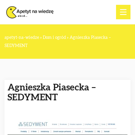
apetyt-na-wiedze
»
Dom i ogród
»
Agnieszka Piasecka –
SEDYMENT
Agnieszka Piasecka –
SEDYMENT