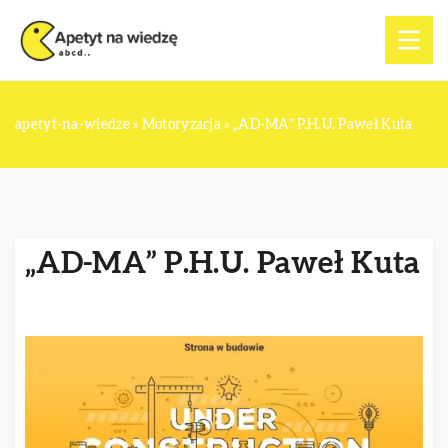
apetyt-na-wiedze
»
Motoryzacja
»
„AD-MA” P.H.U. Paweł Kuta
„AD-MA” P.H.U. Paweł Kuta