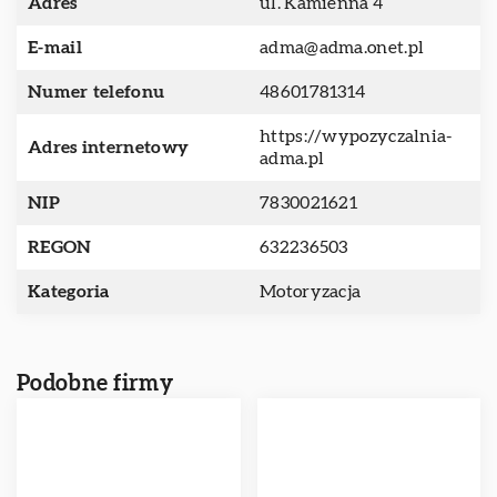
Adres
ul. Kamienna 4
E-mail
adma@adma.onet.pl
Numer telefonu
48601781314
https://wypozyczalnia-
Adres internetowy
adma.pl
NIP
7830021621
REGON
632236503
Kategoria
Motoryzacja
Podobne firmy