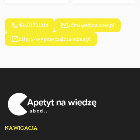
48601781314
adma@adma.onet.pl
https://wypozyczalnia-adma.pl
NAWIGACJA